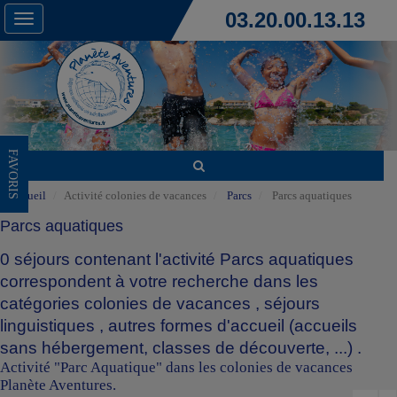
03.20.00.13.13
Toggle
navigation
FAVORIS
Accueil
Activité colonies de vacances
Parcs
Parcs aquatiques
Parcs aquatiques
0 séjours contenant l'activité Parcs aquatiques
correspondent à votre recherche dans les
catégories
colonies de vacances
,
séjours
linguistiques
,
autres formes d'accueil (accueils
sans hébergement, classes de découverte, ...)
.
Activité "Parc Aquatique" dans les colonies de vacances
Planète Aventures.