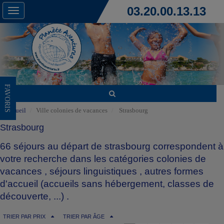
03.20.00.13.13
Toggle
navigation
FAVORIS
Accueil
Ville colonies de vacances
Strasbourg
Strasbourg
66 séjours au départ de strasbourg correspondent à
votre recherche dans les catégories
colonies de
vacances
,
séjours linguistiques
,
autres formes
d'accueil (accueils sans hébergement, classes de
découverte, ...)
.
TRIER PAR PRIX
TRIER PAR ÂGE