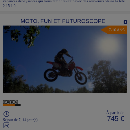
vacances dépaysantes qui vous feront revenir avec des souvenirs pleins la tête.
2.15.1.0
MOTO, FUN ET FUTUROSCOPE
7-16 ANS
À partir de
745 €
Séjour de 7, 14 jour(s)