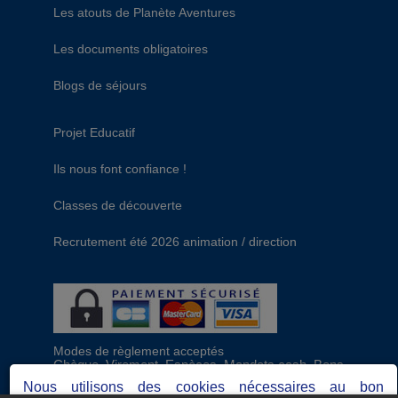
Les atouts de Planète Aventures
Les documents obligatoires
Blogs de séjours
Projet Educatif
Ils nous font confiance !
Classes de découverte
Recrutement été 2026 animation / direction
Modes de règlement acceptés
Chèque, Virement, Espèces, Mandats cash, Bons
CAF, Conseil général, Chèques vacances, Carte
Nous utilisons des cookies nécessaires au bon
bancaire, Prise en charge reçu sans règlement,