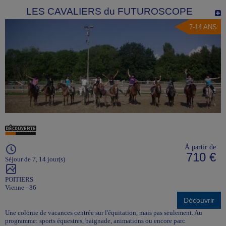
LES CAVALIERS du FUTUROSCOPE
7-14 ANS
À partir de
710 €
Séjour de 7, 14 jour(s)
POITIERS
Vienne - 86
Découvrir
Une colonie de vacances centrée sur l'équitation, mais pas seulement. Au
programme: sports équestres, baignade, animations ou encore parc