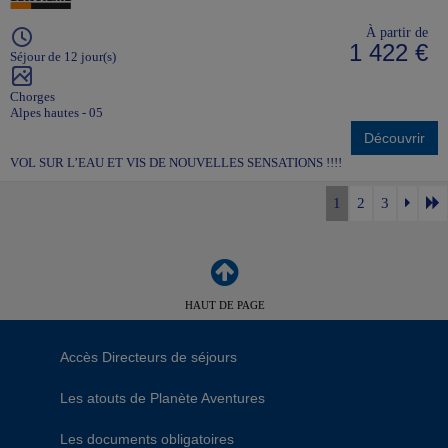
À partir de
1 422 €
Séjour de 12 jour(s)
Chorges
Alpes hautes - 05
Découvrir
VOL SUR L’EAU ET VIS DE NOUVELLES SENSATIONS !!!!
1
2
3
HAUT DE PAGE
Accès Directeurs de séjours
Les atouts de Planète Aventures
Les documents obligatoires