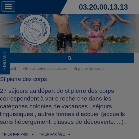
03.20.00.13.13
Toggle
navigation
FAVORIS
Accueil
Ville colonies de vacances
St pierre des corps
St pierre des corps
27 séjours au départ de st pierre des corps
correspondent à votre recherche dans les
catégories
colonies de vacances
,
séjours
linguistiques
,
autres formes d'accueil (accueils
sans hébergement, classes de découverte, ...)
.
TRIER PAR PRIX
TRIER PAR ÂGE