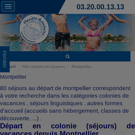
03.20.00.13.13
Toggle
navigation
FAVORIS
Accueil
Ville colonies de vacances
Montpellier
Montpellier
80 séjours au départ de montpellier correspondent
à votre recherche dans les catégories
colonies de
vacances
,
séjours linguistiques
,
autres formes
d'accueil (accueils sans hébergement, classes de
découverte, ...)
.
Départ en colonie (séjours) de
vacances depuis Montpellier