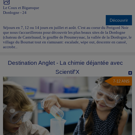
Le Coux et Bigaroque
Dordogne - 24
Découvrir
Séjours en 7, 12 ou 14 jours en juillet et août. C'est au coeur du Perigord Noir
que nous t'accueillerons pour découvrir les plus beaux sites de la Dordogne
(chateau de Castelnaud, le gouffre de Proumeyssac, la vallée de la Dordogne, le
village du Bournat tout en s'amusant: escalade, wipe out, descente en canoë,
accrobr...
Destination Anglet - La chimie déjantée avec
Scientif'X
7-12 ANS