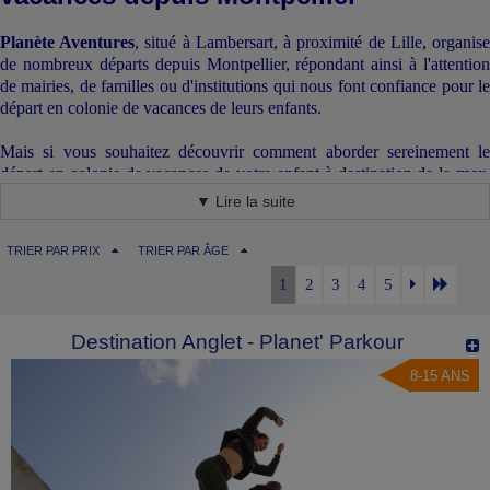
Planète Aventures
, situé à Lambersart, à proximité de Lille, organis
de nombreux départs depuis Montpellier, répondant ainsi à l'attention
de mairies, de familles ou d'institutions qui nous font confiance pour le
départ en colonie de vacances de leurs enfants.
Mais si vous souhaitez découvrir comment aborder sereinement le
départ en colonie de vacances de votre enfant à destination de la
mer
,
de la
campagne
, de la
montagne
ou de
l'
étranger
, lisez attentivemen
▼ Lire la suite
ce qui suit.
TRIER PAR PRIX
TRIER PAR ÂGE
Nos lieux de rassemblement à Montpellier
1
2
3
4
5
Montpellier possède deux gares : la
Gare Montpellier Saint-Roch
,
située en cœur de ville, à 200 mètres de la place de la Comédie et
Destination Anglet - Planet' Parkour
la G
are Montpellier Sud de France
, gare TGV à l’extérieur de la
.
ville
8-15 ANS
Les départs en colonie de vacances depuis Montpellier se font soit
majoritairement depuis la gare de
Montpellier Saint-Roch
. Il peut
arriver ponctuellement qu'un départ (ou un retour) ait lieu à la gare de
Montpellier Sud de France
.
Ce renseignement est donné dans la convocation de départ. Quelle que