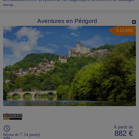
excep...
Aventures en Périgord
6-12 ANS
À partir de
882 €
Séjour de 7, 14 jour(s)