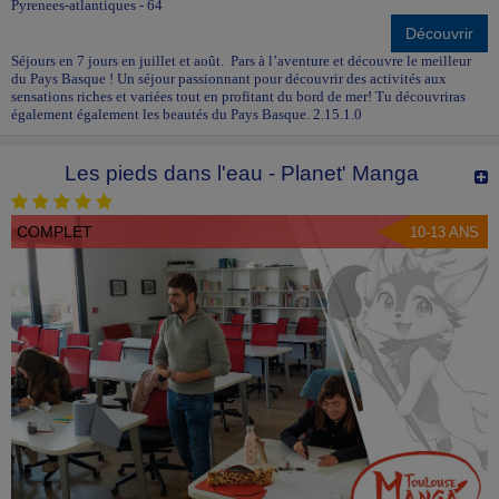
Pyrenees-atlantiques - 64
Planète Aventures organise ensuite le déplacement vers la gare du
rassemblement général (Paris gare de Lyon, Paris Montparnasse, gare
Découvrir
du Nord) où la plupart des participants se retrouvent, pour prendre le
Séjours en 7 jours en juillet et août. Pars à l’aventure et découvre le meilleur
TGV jusqu'à la gare d'arrivée.
du Pays Basque ! Un séjour passionnant pour découvrir des activités aux
sensations riches et variées tout en profitant du bord de mer! Tu découvriras
Un autocar amènera le groupe jusqu'au centre de vacances ou au
également également les beautés du Pays Basque. 2.15.1.0
camping (selon la nature du séjour).
Quelques consignes supplémentaires vous sont données sur cette page
:
Les pieds dans l'eau - Planet' Manga
Préparer le départ en colo en train
COMPLET
10-13 ANS