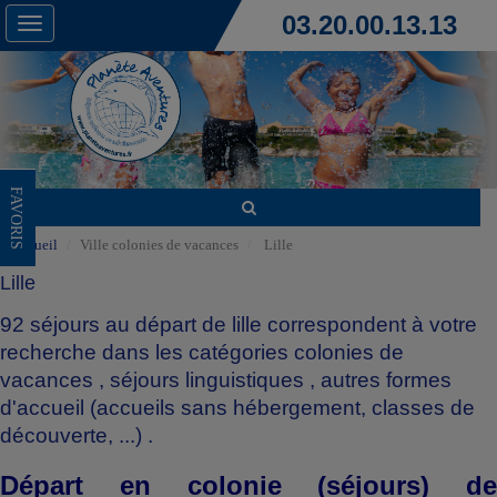
03.20.00.13.13
Toggle
navigation
FAVORIS
Accueil
Ville colonies de vacances
Lille
Lille
92 séjours au départ de lille correspondent à votre
recherche dans les catégories
colonies de
vacances
,
séjours linguistiques
,
autres formes
d'accueil (accueils sans hébergement, classes de
découverte, ...)
.
Départ en colonie (séjours) de