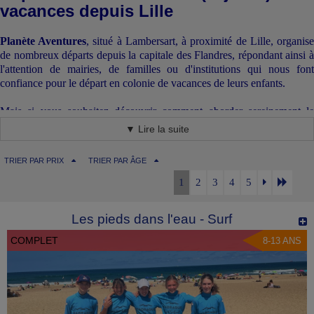
vacances depuis Lille
Planète Aventures
, situé à Lambersart, à proximité de Lille, organis
de nombreux départs depuis la capitale des Flandres, répondant ainsi à
l'attention de mairies, de familles ou d'institutions qui nous font
confiance pour le départ en colonie de vacances de leurs enfants.
Mais si vous souhaitez découvrir comment aborder sereinement le
départ en colonie de vacances de votre enfant à destination de la
mer
,
▼ Lire la suite
de la
campagne
, de la
montagne
ou de
l'
étranger
, lisez attentivemen
ce qui suit.
TRIER PAR PRIX
TRIER PAR ÂGE
Nos lieux de rassemblement à Lille
1
2
3
4
5
Les départs en colonie de vacances depuis Lille se font
soit depuis la
gare Lille Flandres
, soit depuis la
gare Lill
Les pieds dans l'eau - Surf
Europe
(selon l'heure et la destination).
COMPLET
8-13 ANS
Ce renseignement est donné dans la convocation de départ. Quelle que
soit la gare, il est nécessaire d'anticiper l'arrivée, afin de pouvoir
aisément se garer (chacune des deux gares a son propre propre
parking).