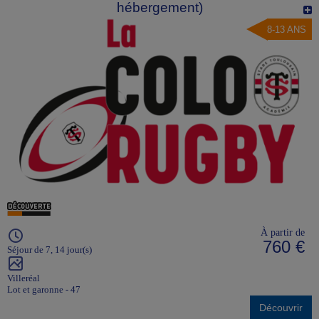
hébergement)
Planète Aventures organise ensuite le déplacement vers la gare du
rassemblement général (Paris gare de Lyon, Paris Montparnasse) où la
8-13 ANS
plupart des participants se retrouvent, pour prendre le TGV jusqu'à la
gare d'arrivée.
Un autocar amènera le groupe jusqu'au centre de vacances ou au
camping (selon la nature du séjour).
Quelques consignes supplémentaires vous sont données sur cette page
:
Préparer le départ en colo en train
À partir de
760 €
Séjour de 7, 14 jour(s)
Villeréal
Lot et garonne - 47
Découvrir