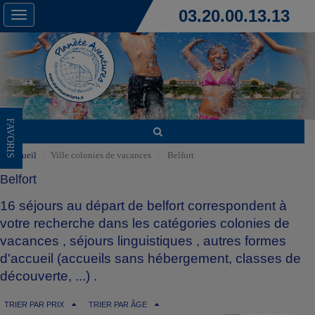
03.20.00.13.13
Toggle
navigation
FAVORIS
Accueil
Ville colonies de vacances
Belfort
Belfort
16 séjours au départ de belfort correspondent à
votre recherche dans les catégories
colonies de
vacances
,
séjours linguistiques
,
autres formes
d'accueil (accueils sans hébergement, classes de
découverte, ...)
.
TRIER PAR PRIX
TRIER PAR ÂGE