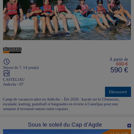
À partir de
690 €
Séjour de 7, 14 jour(s)
590 €
CASTELJAU
Ardeche - 07
Découvrir
Camp de vacances ados en Ardèche – Été 2026 : kayak sur le Chassezac,
escalade, karting, paintball et baignades en rivière à Casteljau pour une
semaine d’aventure nature entre copains.
Sous le soleil du Cap d'Agde
12-16 ANS