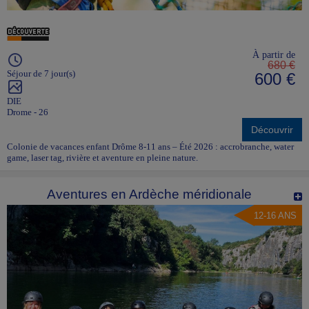
À partir de
680 €
Séjour de 7 jour(s)
600 €
DIE
Drome - 26
Découvrir
Colonie de vacances enfant Drôme 8-11 ans – Été 2026 : accrobranche, water
game, laser tag, rivière et aventure en pleine nature.
Aventures en Ardèche méridionale
12-16 ANS