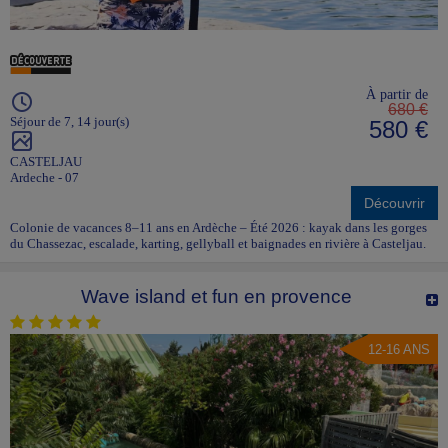
À partir de
680 €
Séjour de 7, 14 jour(s)
580 €
CASTELJAU
Ardeche - 07
Découvrir
Colonie de vacances 8–11 ans en Ardèche – Été 2026 : kayak dans les gorges
du Chassezac, escalade, karting, gellyball et baignades en rivière à Casteljau.
Wave island et fun en provence
12-16 ANS