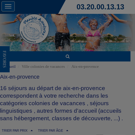
03.20.00.13.13
Toggle
navigation
FAVORIS
Accueil
Ville colonies de vacances
Aix-en-provence
Aix-en-provence
16 séjours au départ de aix-en-provence
correspondent à votre recherche dans les
catégories
colonies de vacances
,
séjours
linguistiques
,
autres formes d'accueil (accueils
sans hébergement, classes de découverte, ...)
.
TRIER PAR PRIX
TRIER PAR ÂGE