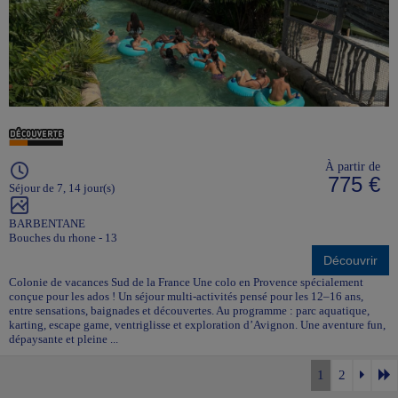
À partir de
775 €
Séjour de 7, 14 jour(s)
BARBENTANE
Bouches du rhone - 13
Découvrir
Colonie de vacances Sud de la France Une colo en Provence spécialement
conçue pour les ados ! Un séjour multi-activités pensé pour les 12–16 ans,
entre sensations, baignades et découvertes. Au programme : parc aquatique,
karting, escape game, ventriglisse et exploration d’Avignon. Une aventure fun,
dépaysante et pleine ...
1
2