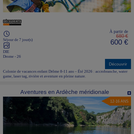
À partir de
680 €
Séjour de 7 jour(s)
600 €
DIE
Drome - 26
Découvrir
Colonie de vacances enfant Drôme 8-11 ans – Été 2026 : accrobranche, water
game, laser tag, rivière et aventure en pleine nature.
Aventures en Ardèche méridionale
12-16 ANS